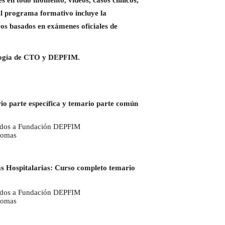
s en todo momento, videos, casos clínicos,
 El programa formativo incluye la
ros basados en exámenes oficiales de
dología de CTO y DEPFIM.
io parte específica y temario parte común
iados a Fundación DEPFIM
nomas
s Hospitalarias
:
Curso completo
t
emario
iados a Fundación DEPFIM
nomas