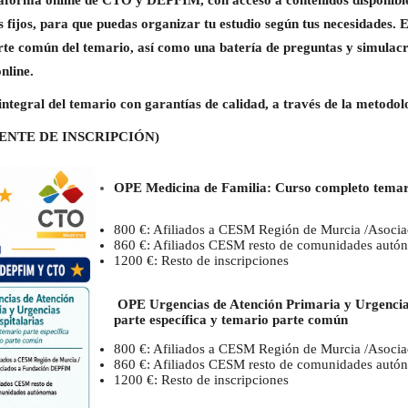
taforma online de CTO y DEPFIM, con acceso a contenidos disponible
os fijos, para que puedas organizar tu estudio según tus necesidades.
arte común del temario, así como una batería de preguntas y simulac
nline.
integral del temario con garantías de calidad, a través de la meto
NTE DE INSCRIPCIÓN)
OPE Medicina de Familia:
Curso completo
t
emar
800 €: Afiliados a CESM Región de Murcia /Asoc
860 €: Afiliados CESM resto de comunidades autó
1200 €: Resto de inscripciones
OPE
Urgencias de Atención Primaria y Urgencia
parte específica y temario parte común
800 €: Afiliados a CESM Región de Murcia /Asoc
860 €: Afiliados CESM resto de comunidades autó
1200 €: Resto de inscripciones